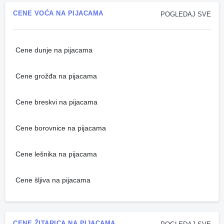
CENE VOĆA NA PIJACAMA
POGLEDAJ SVE
Cene dunje na pijacama
Cene grožđa na pijacama
Cene breskvi na pijacama
Cene borovnice na pijacama
Cene lešnika na pijacama
Cene šljiva na pijacama
CENE ŽITARICA NA PIJACAMA