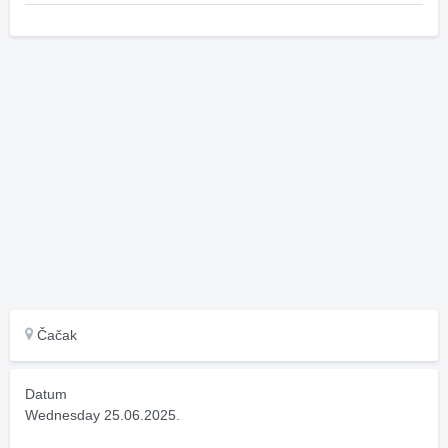
Čačak
Datum
Wednesday 25.06.2025.