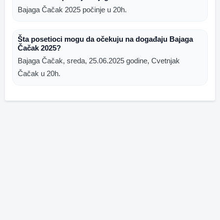
Bajaga Čačak 2025 počinje u 20h.
Šta posetioci mogu da očekuju na događaju Bajaga
Čačak 2025?
Bajaga Čačak, sreda, 25.06.2025 godine, Cvetnjak
Čačak u 20h.