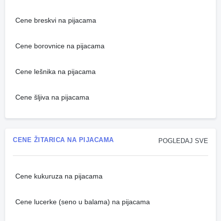
Cene breskvi na pijacama
Cene borovnice na pijacama
Cene lešnika na pijacama
Cene šljiva na pijacama
CENE ŽITARICA NA PIJACAMA
POGLEDAJ SVE
Cene kukuruza na pijacama
Cene lucerke (seno u balama) na pijacama