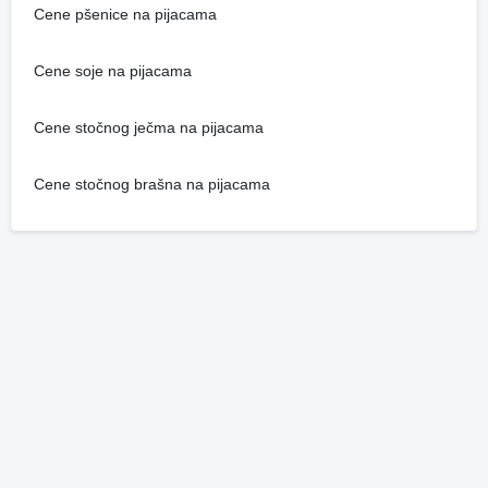
Cene pšenice na pijacama
Cene soje na pijacama
Cene stočnog ječma na pijacama
Cene stočnog brašna na pijacama