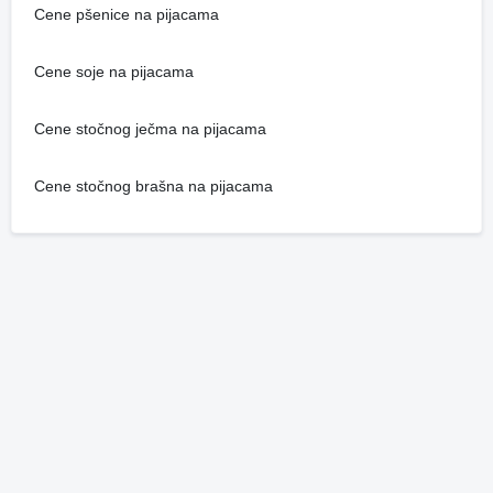
Cene pšenice na pijacama
Cene soje na pijacama
Cene stočnog ječma na pijacama
Cene stočnog brašna na pijacama