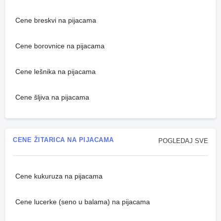
Cene breskvi na pijacama
Cene borovnice na pijacama
Cene lešnika na pijacama
Cene šljiva na pijacama
CENE ŽITARICA NA PIJACAMA
POGLEDAJ SVE
Cene kukuruza na pijacama
Cene lucerke (seno u balama) na pijacama