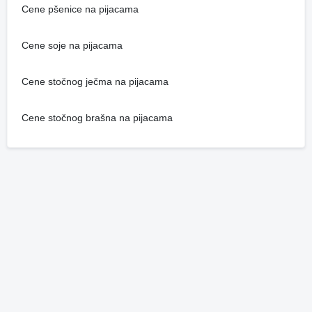
Cene pšenice na pijacama
Cene soje na pijacama
Cene stočnog ječma na pijacama
Cene stočnog brašna na pijacama