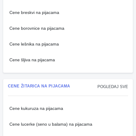
Cene breskvi na pijacama
Cene borovnice na pijacama
Cene lešnika na pijacama
Cene šljiva na pijacama
CENE ŽITARICA NA PIJACAMA
POGLEDAJ SVE
Cene kukuruza na pijacama
Cene lucerke (seno u balama) na pijacama