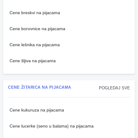
Cene breskvi na pijacama
Cene borovnice na pijacama
Cene lešnika na pijacama
Cene šljiva na pijacama
CENE ŽITARICA NA PIJACAMA
POGLEDAJ SVE
Cene kukuruza na pijacama
Cene lucerke (seno u balama) na pijacama