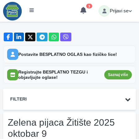
3
Prijavi se
Postavite BESPLATNO OGLAS kao fizičko lice!
Registrujte BESPLATNO TEZGU i
Saznaj više
objavljujte oglase!
FILTERI
Zelena pijaca Žitište 2025
oktobar 9