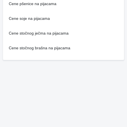
Cene pšenice na pijacama
Cene soje na pijacama
Cene stočnog ječma na pijacama
Cene stočnog brašna na pijacama