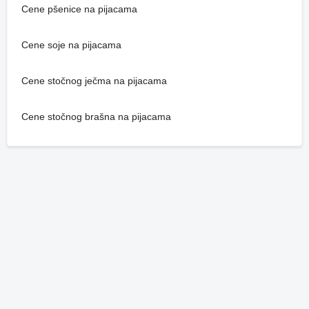
Cene pšenice na pijacama
Cene soje na pijacama
Cene stočnog ječma na pijacama
Cene stočnog brašna na pijacama