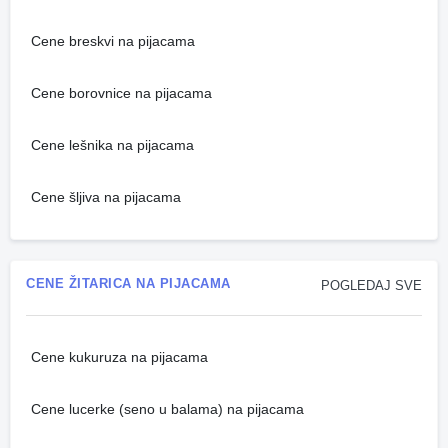
Cene breskvi na pijacama
Cene borovnice na pijacama
Cene lešnika na pijacama
Cene šljiva na pijacama
CENE ŽITARICA NA PIJACAMA
POGLEDAJ SVE
Cene kukuruza na pijacama
Cene lucerke (seno u balama) na pijacama