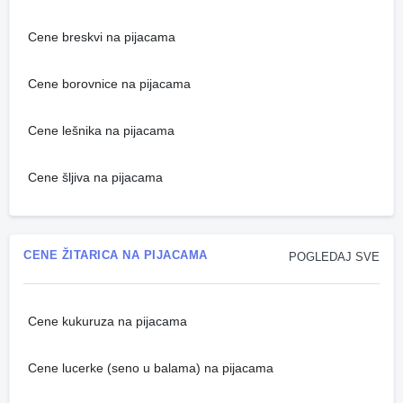
Cene breskvi na pijacama
Cene borovnice na pijacama
Cene lešnika na pijacama
Cene šljiva na pijacama
CENE ŽITARICA NA PIJACAMA
POGLEDAJ SVE
Cene kukuruza na pijacama
Cene lucerke (seno u balama) na pijacama