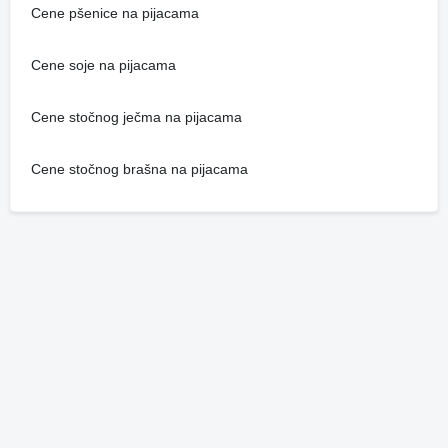
Cene pšenice na pijacama
Cene soje na pijacama
Cene stočnog ječma na pijacama
Cene stočnog brašna na pijacama