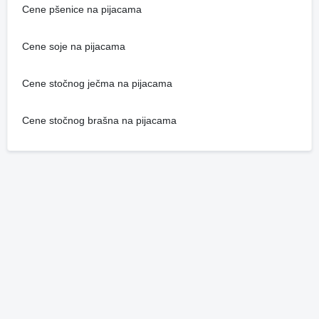
Cene pšenice na pijacama
Cene soje na pijacama
Cene stočnog ječma na pijacama
Cene stočnog brašna na pijacama