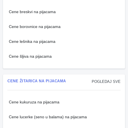
Cene breskvi na pijacama
Cene borovnice na pijacama
Cene lešnika na pijacama
Cene šljiva na pijacama
CENE ŽITARICA NA PIJACAMA
POGLEDAJ SVE
Cene kukuruza na pijacama
Cene lucerke (seno u balama) na pijacama