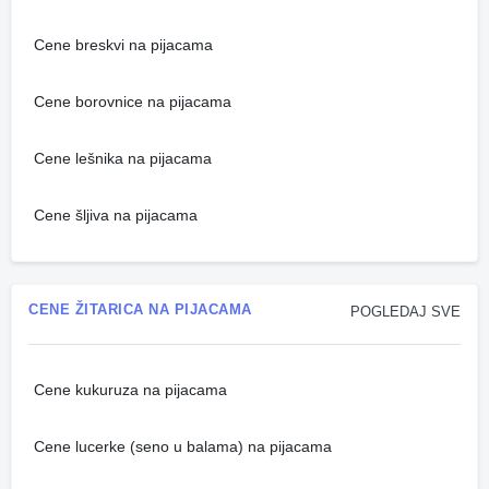
Cene breskvi na pijacama
Cene borovnice na pijacama
Cene lešnika na pijacama
Cene šljiva na pijacama
CENE ŽITARICA NA PIJACAMA
POGLEDAJ SVE
Cene kukuruza na pijacama
Cene lucerke (seno u balama) na pijacama