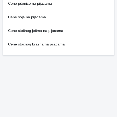
Cene pšenice na pijacama
Cene soje na pijacama
Cene stočnog ječma na pijacama
Cene stočnog brašna na pijacama