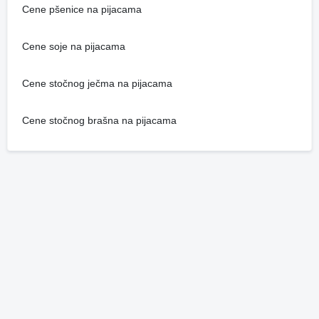
Cene pšenice na pijacama
Cene soje na pijacama
Cene stočnog ječma na pijacama
Cene stočnog brašna na pijacama