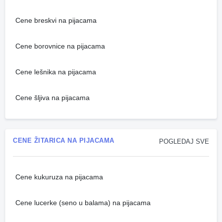
Cene breskvi na pijacama
Cene borovnice na pijacama
Cene lešnika na pijacama
Cene šljiva na pijacama
CENE ŽITARICA NA PIJACAMA
POGLEDAJ SVE
Cene kukuruza na pijacama
Cene lucerke (seno u balama) na pijacama