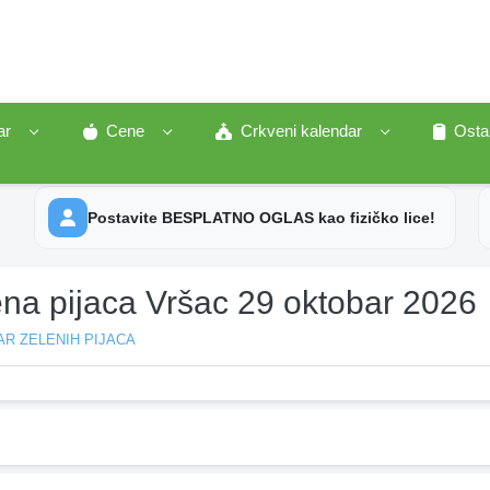
ar
Cene
Crkveni kalendar
Osta
Postavite BESPLATNO OGLAS kao fizičko lice!
ena pijaca Vršac 29 oktobar 2026
R ZELENIH PIJACA