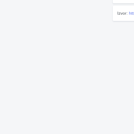
Izvor:
ht