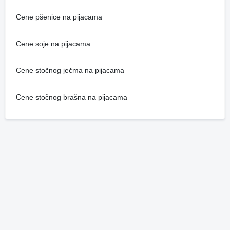
Cene pšenice na pijacama
Cene soje na pijacama
Cene stočnog ječma na pijacama
Cene stočnog brašna na pijacama