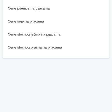
Cene pšenice na pijacama
Cene soje na pijacama
Cene stočnog ječma na pijacama
Cene stočnog brašna na pijacama