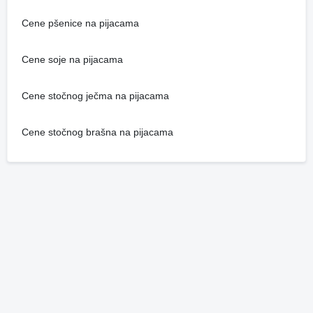
Cene pšenice na pijacama
Cene soje na pijacama
Cene stočnog ječma na pijacama
Cene stočnog brašna na pijacama