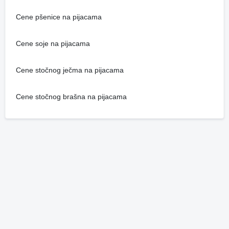
Cene pšenice na pijacama
Cene soje na pijacama
Cene stočnog ječma na pijacama
Cene stočnog brašna na pijacama