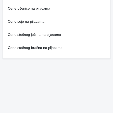
Cene pšenice na pijacama
Cene soje na pijacama
Cene stočnog ječma na pijacama
Cene stočnog brašna na pijacama