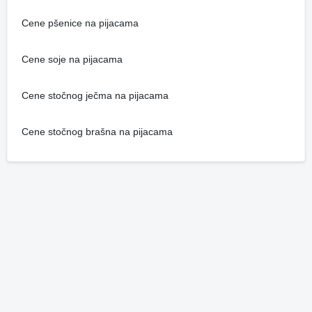
Cene pšenice na pijacama
Cene soje na pijacama
Cene stočnog ječma na pijacama
Cene stočnog brašna na pijacama