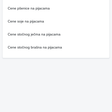
Cene pšenice na pijacama
Cene soje na pijacama
Cene stočnog ječma na pijacama
Cene stočnog brašna na pijacama