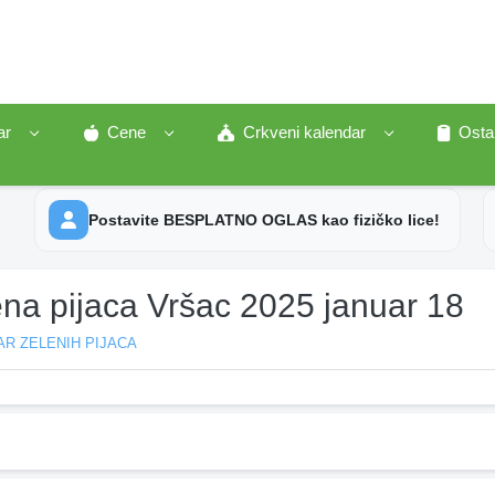
ar
Cene
Crkveni kalendar
Osta
Postavite BESPLATNO OGLAS kao fizičko lice!
ena pijaca Vršac 2025 januar 18
R ZELENIH PIJACA