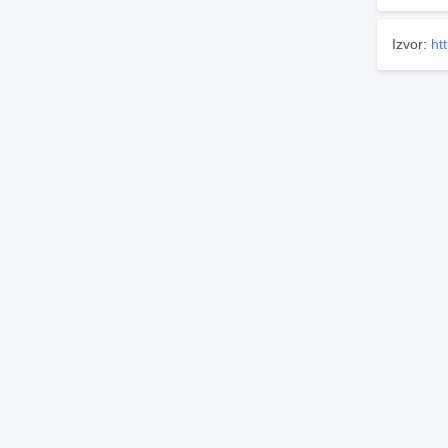
Izvor:
ht