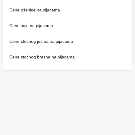
Cene pšenice na pijacama
Cene soje na pijacama
Cene stočnog ječma na pijacama
Cene stočnog brašna na pijacama