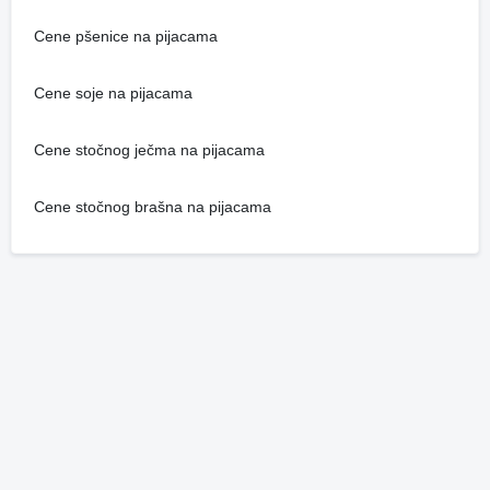
Cene pšenice na pijacama
Cene soje na pijacama
Cene stočnog ječma na pijacama
Cene stočnog brašna na pijacama