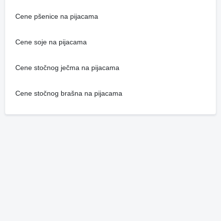
Cene pšenice na pijacama
Cene soje na pijacama
Cene stočnog ječma na pijacama
Cene stočnog brašna na pijacama