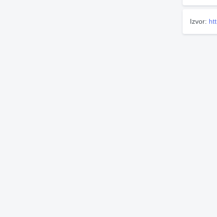
Izvor:
ht