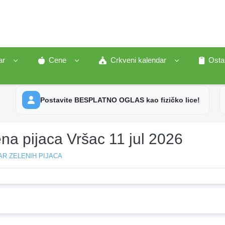
ar
Cene
Crkveni kalendar
Osta
Postavite BESPLATNO OGLAS kao fizičko lice!
na pijaca Vršac 11 jul 2026
R ZELENIH PIJACA