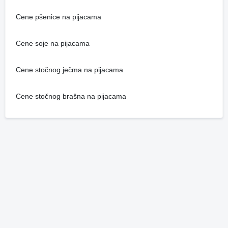
Cene pšenice na pijacama
Cene soje na pijacama
Cene stočnog ječma na pijacama
Cene stočnog brašna na pijacama