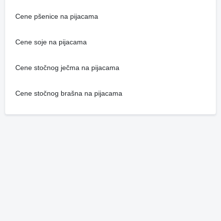
Cene pšenice na pijacama
Cene soje na pijacama
Cene stočnog ječma na pijacama
Cene stočnog brašna na pijacama