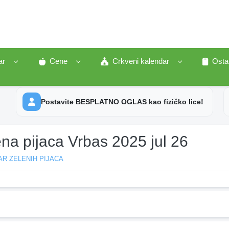
ar
Cene
Crkveni kalendar
Osta
Postavite BESPLATNO OGLAS kao fizičko lice!
na pijaca Vrbas 2025 jul 26
R ZELENIH PIJACA