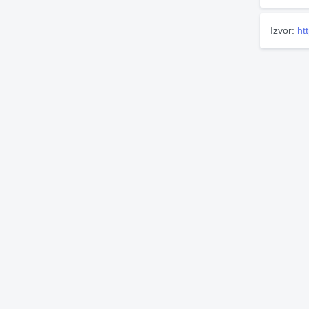
Izvor:
ht