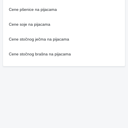
Cene pšenice na pijacama
Cene soje na pijacama
Cene stočnog ječma na pijacama
Cene stočnog brašna na pijacama