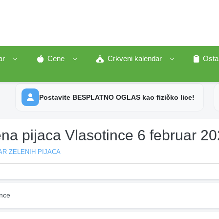
ar
Cene
Crkveni kalendar
Osta
Postavite BESPLATNO OGLAS kao fizičko lice!
na pijaca Vlasotince 6 februar 2
R ZELENIH PIJACA
ince