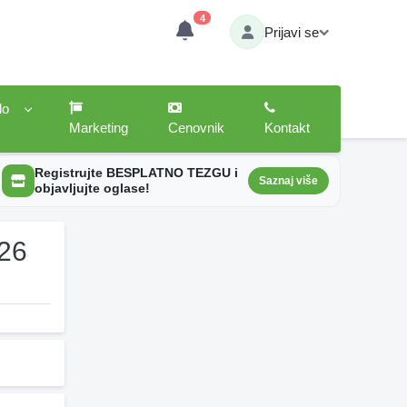
4
Prijavi se
lo
Marketing
Cenovnik
Kontakt
Registrujte BESPLATNO TEZGU i
Saznaj više
objavljujte oglase!
026