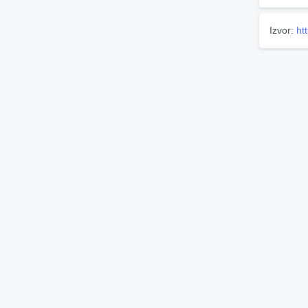
Izvor:
ht