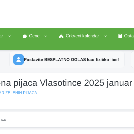
ar
Cene
Crkveni kalendar
Osta
Postavite BESPLATNO OGLAS kao fizičko lice!
na pijaca Vlasotince 2025 januar
R ZELENIH PIJACA
ince