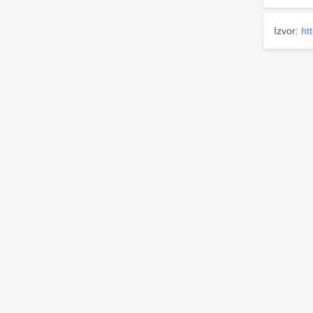
Izvor:
ht