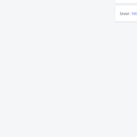
Izvor:
ht