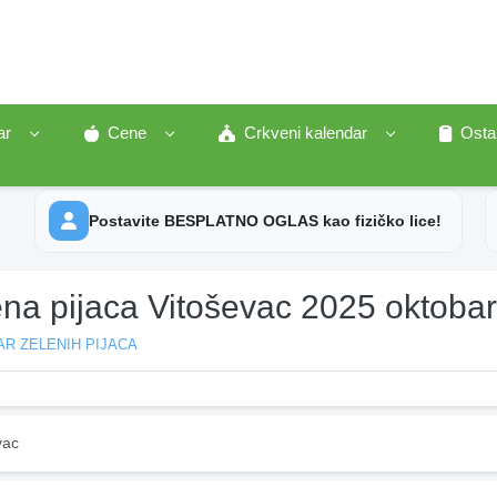
ar
Cene
Crkveni kalendar
Osta
Postavite BESPLATNO OGLAS kao fizičko lice!
ena pijaca Vitoševac 2025 oktoba
R ZELENIH PIJACA
vac