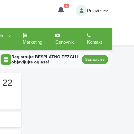
4
Prijavi se
lo
Marketing
Cenovnik
Kontakt
Registrujte BESPLATNO TEZGU i
Saznaj više
objavljujte oglase!
r 22