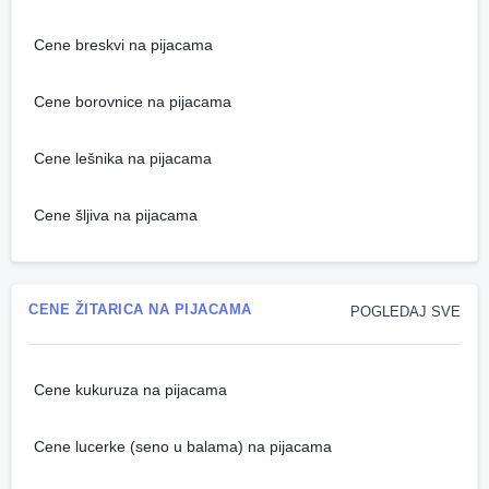
Cene breskvi na pijacama
Cene borovnice na pijacama
Cene lešnika na pijacama
Cene šljiva na pijacama
CENE ŽITARICA NA PIJACAMA
POGLEDAJ SVE
Cene kukuruza na pijacama
Cene lucerke (seno u balama) na pijacama