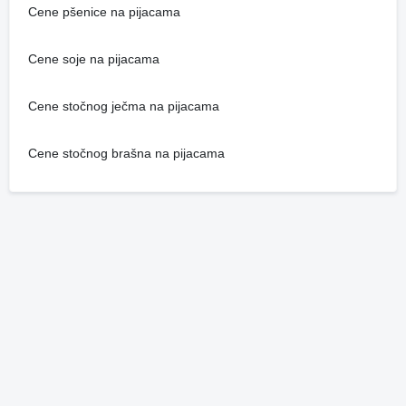
Cene pšenice na pijacama
Cene soje na pijacama
Cene stočnog ječma na pijacama
Cene stočnog brašna na pijacama