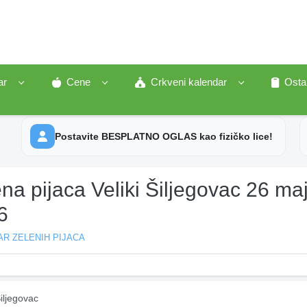
ar
Cene
Crkveni kalendar
Osta
Postavite BESPLATNO OGLAS kao fizičko lice!
na pijaca Veliki Šiljegovac 26 ma
6
R ZELENIH PIJACA
Šiljegovac