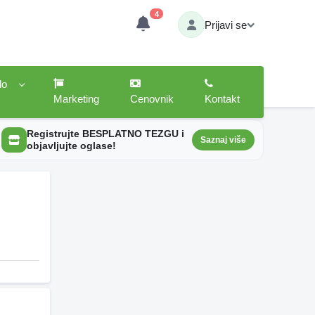
4
Prijavi se
lo
Marketing
Cenovnik
Kontakt
Registrujte BESPLATNO TEZGU i
Saznaj više
objavljujte oglase!
j