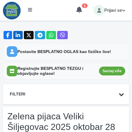
3
Prijavi se
Postavite BESPLATNO OGLAS kao fizičko lice!
Registrujte BESPLATNO TEZGU i
Saznaj više
objavljujte oglase!
FILTERI
Zelena pijaca Veliki
Šiljegovac 2025 oktobar 28