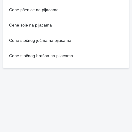
Cene pšenice na pijacama
Cene soje na pijacama
Cene stočnog ječma na pijacama
Cene stočnog brašna na pijacama