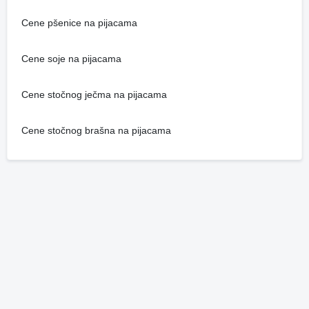
Cene pšenice na pijacama
Cene soje na pijacama
Cene stočnog ječma na pijacama
Cene stočnog brašna na pijacama