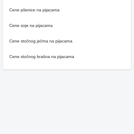
Cene pšenice na pijacama
Cene soje na pijacama
Cene stočnog ječma na pijacama
Cene stočnog brašna na pijacama