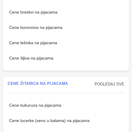
Cene breskvi na pijacama
Cene borovnice na pijacama
Cene lešnika na pijacama
Cene šljiva na pijacama
CENE ŽITARICA NA PIJACAMA
POGLEDAJ SVE
Cene kukuruza na pijacama
Cene lucerke (seno u balama) na pijacama