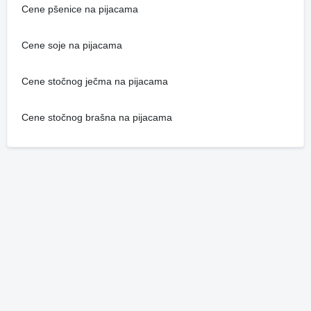
Cene pšenice na pijacama
Cene soje na pijacama
Cene stočnog ječma na pijacama
Cene stočnog brašna na pijacama