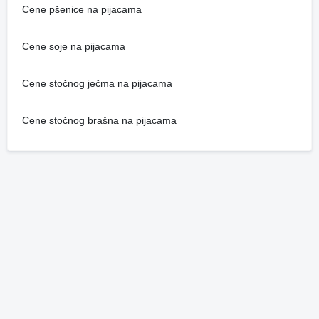
Cene pšenice na pijacama
Cene soje na pijacama
Cene stočnog ječma na pijacama
Cene stočnog brašna na pijacama