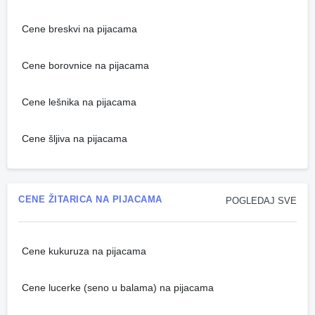
Cene breskvi na pijacama
Cene borovnice na pijacama
Cene lešnika na pijacama
Cene šljiva na pijacama
CENE ŽITARICA NA PIJACAMA
POGLEDAJ SVE
Cene kukuruza na pijacama
Cene lucerke (seno u balama) na pijacama