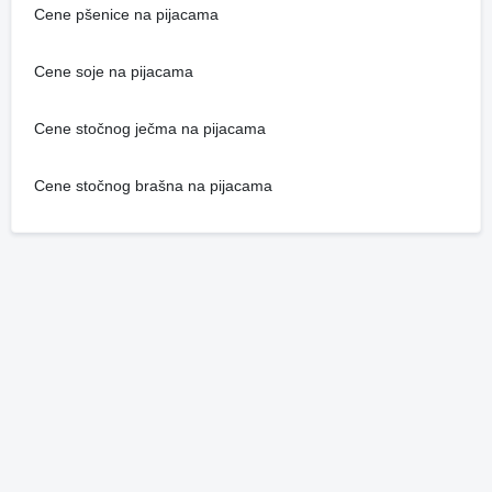
Cene pšenice na pijacama
Cene soje na pijacama
Cene stočnog ječma na pijacama
Cene stočnog brašna na pijacama