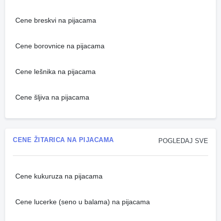
Cene breskvi na pijacama
Cene borovnice na pijacama
Cene lešnika na pijacama
Cene šljiva na pijacama
CENE ŽITARICA NA PIJACAMA
POGLEDAJ SVE
Cene kukuruza na pijacama
Cene lucerke (seno u balama) na pijacama