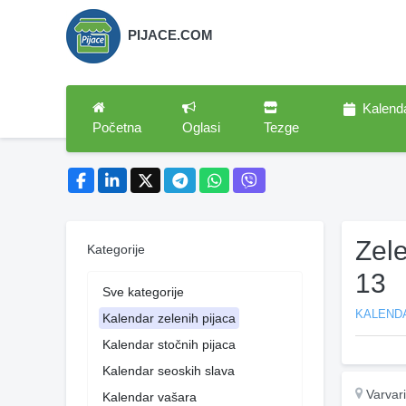
PIJACE.COM
Kalend
Početna
Oglasi
Tezge
Zel
Kategorije
13
Sve kategorije
KALENDA
Kalendar zelenih pijaca
Kalendar stočnih pijaca
Kalendar seoskih slava
Varvar
Kalendar vašara