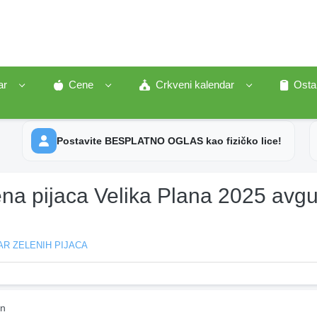
ar
Cene
Crkveni kalendar
Osta
Postavite BESPLATNO OGLAS kao fizičko lice!
ena pijaca Velika Plana 2025 avgu
R ZELENIH PIJACA
in