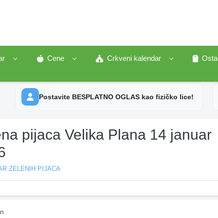
ar
Cene
Crkveni kalendar
Osta
Postavite BESPLATNO OGLAS kao fizičko lice!
na pijaca Velika Plana 14 januar
6
R ZELENIH PIJACA
in