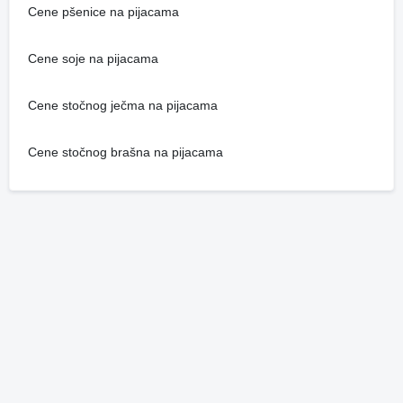
Cene pšenice na pijacama
Cene soje na pijacama
Cene stočnog ječma na pijacama
Cene stočnog brašna na pijacama