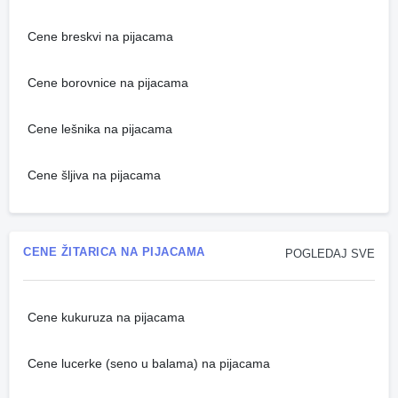
Cene breskvi na pijacama
Cene borovnice na pijacama
Cene lešnika na pijacama
Cene šljiva na pijacama
CENE ŽITARICA NA PIJACAMA
POGLEDAJ SVE
Cene kukuruza na pijacama
Cene lucerke (seno u balama) na pijacama