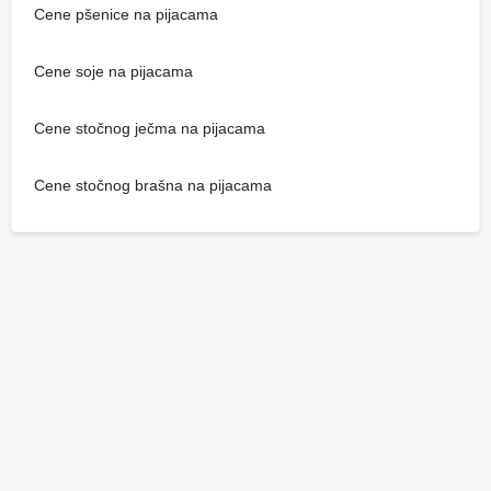
Cene pšenice na pijacama
Cene soje na pijacama
Cene stočnog ječma na pijacama
Cene stočnog brašna na pijacama