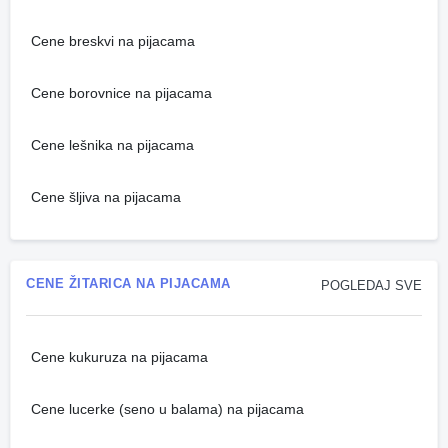
Cene breskvi na pijacama
Cene borovnice na pijacama
Cene lešnika na pijacama
Cene šljiva na pijacama
CENE ŽITARICA NA PIJACAMA
POGLEDAJ SVE
Cene kukuruza na pijacama
Cene lucerke (seno u balama) na pijacama