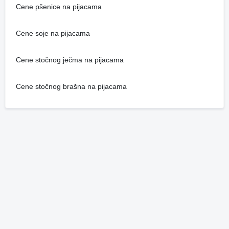
Cene pšenice na pijacama
Cene soje na pijacama
Cene stočnog ječma na pijacama
Cene stočnog brašna na pijacama