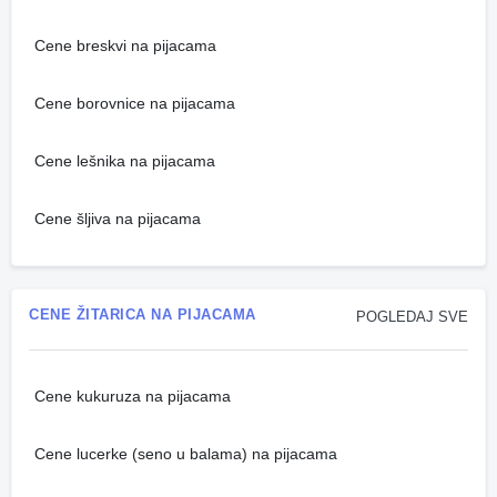
Cene breskvi na pijacama
Cene borovnice na pijacama
Cene lešnika na pijacama
Cene šljiva na pijacama
CENE ŽITARICA NA PIJACAMA
POGLEDAJ SVE
Cene kukuruza na pijacama
Cene lucerke (seno u balama) na pijacama