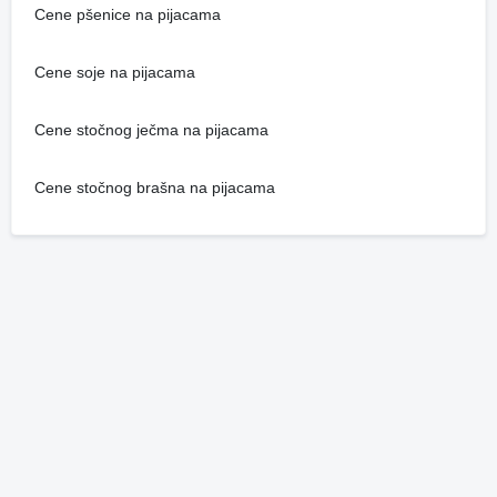
Cene pšenice na pijacama
Cene soje na pijacama
Cene stočnog ječma na pijacama
Cene stočnog brašna na pijacama