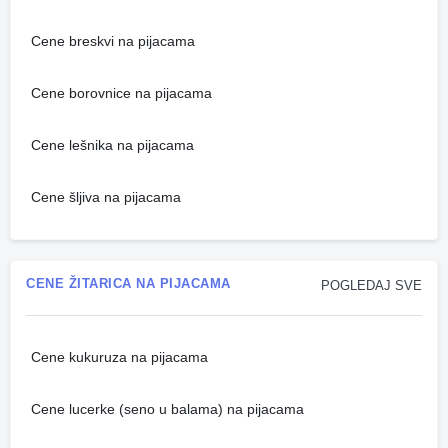
Cene breskvi na pijacama
Cene borovnice na pijacama
Cene lešnika na pijacama
Cene šljiva na pijacama
CENE ŽITARICA NA PIJACAMA
POGLEDAJ SVE
Cene kukuruza na pijacama
Cene lucerke (seno u balama) na pijacama