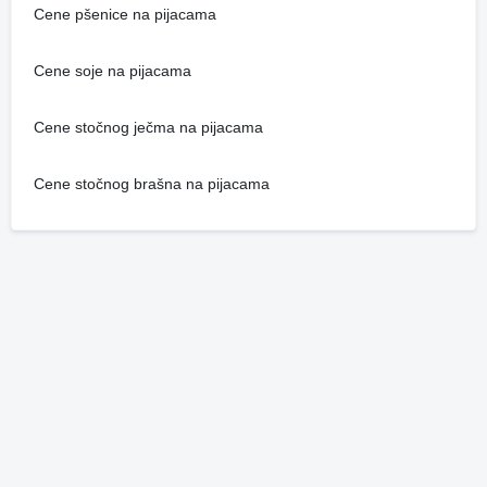
Cene pšenice na pijacama
Cene soje na pijacama
Cene stočnog ječma na pijacama
Cene stočnog brašna na pijacama