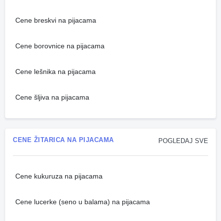
Cene breskvi na pijacama
Cene borovnice na pijacama
Cene lešnika na pijacama
Cene šljiva na pijacama
CENE ŽITARICA NA PIJACAMA
POGLEDAJ SVE
Cene kukuruza na pijacama
Cene lucerke (seno u balama) na pijacama