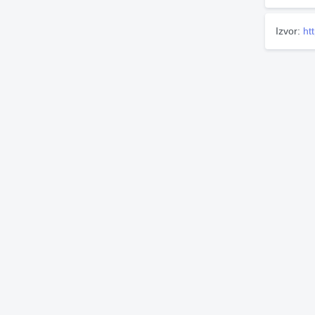
Izvor:
ht