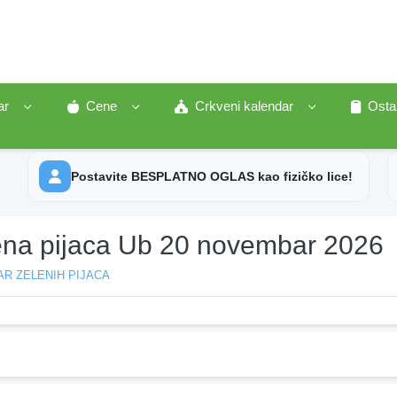
ar
Cene
Crkveni kalendar
Osta
Postavite BESPLATNO OGLAS kao fizičko lice!
ena pijaca Ub 20 novembar 2026
R ZELENIH PIJACA