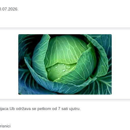
0.07.2026.
ijaca Ub održava se petkom od 7 sati ujutru.
risnici