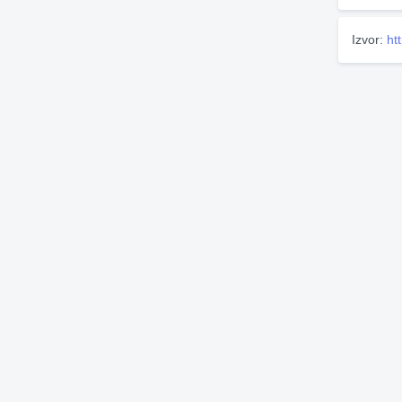
Izvor:
ht