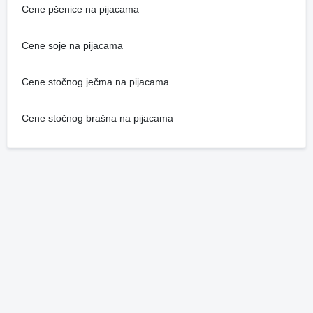
Cene pšenice na pijacama
Cene soje na pijacama
Cene stočnog ječma na pijacama
Cene stočnog brašna na pijacama