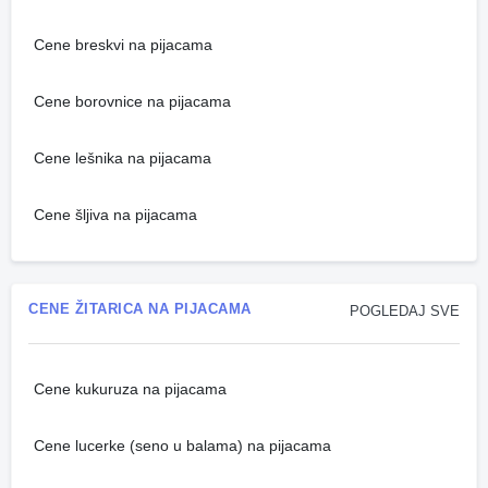
Cene breskvi na pijacama
Cene borovnice na pijacama
Cene lešnika na pijacama
Cene šljiva na pijacama
CENE ŽITARICA NA PIJACAMA
POGLEDAJ SVE
Cene kukuruza na pijacama
Cene lucerke (seno u balama) na pijacama