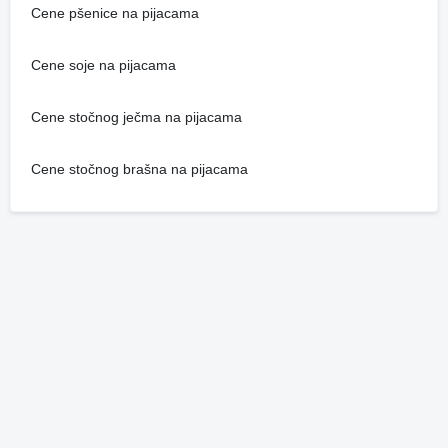
Cene pšenice na pijacama
Cene soje na pijacama
Cene stočnog ječma na pijacama
Cene stočnog brašna na pijacama