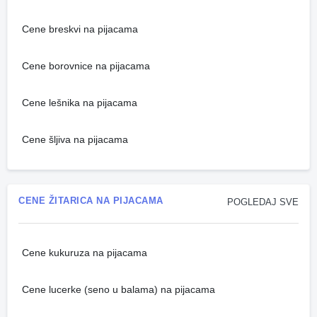
Cene breskvi na pijacama
Cene borovnice na pijacama
Cene lešnika na pijacama
Cene šljiva na pijacama
CENE ŽITARICA NA PIJACAMA
POGLEDAJ SVE
Cene kukuruza na pijacama
Cene lucerke (seno u balama) na pijacama