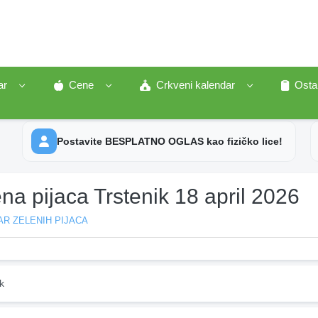
ar
Cene
Crkveni kalendar
Osta
Postavite BESPLATNO OGLAS kao fizičko lice!
na pijaca Trstenik 18 april 2026
R ZELENIH PIJACA
k