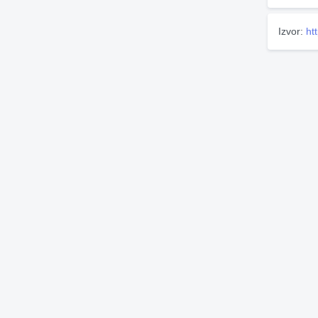
Izvor:
ht